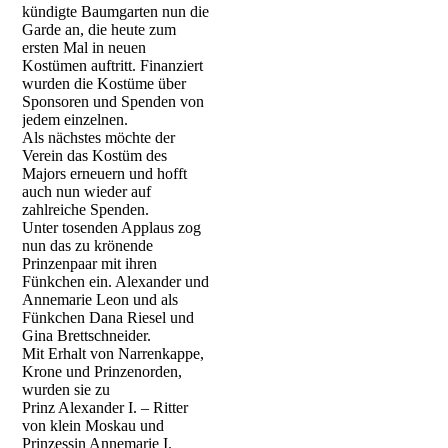
kündigte Baumgarten nun die
GKV-2794
Garde an, die heute zum
ersten Mal in neuen
GKV-2820
Kostümen auftritt. Finanziert
wurden die Kostüme über
GKV-2822
Sponsoren und Spenden von
jedem einzelnen.
GKV-2808
Als nächstes möchte der
Verein das Kostüm des
GKV-2824
Majors erneuern und hofft
auch nun wieder auf
GKV-2873
zahlreiche Spenden.
Unter tosenden Applaus zog
GKV-2823
nun das zu krönende
Prinzenpaar mit ihren
GKV-2835
Fünkchen ein. Alexander und
Annemarie Leon und als
GKV-2857
Fünkchen Dana Riesel und
Gina Brettschneider.
GKV-2840
Mit Erhalt von Narrenkappe,
Krone und Prinzenorden,
GKV-2843
wurden sie zu
Prinz Alexander I. – Ritter
von klein Moskau und
Prinzessin Annemarie I.