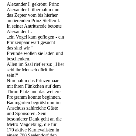
Alexander I. gekrönt. Prinz
Alexander I. übernahm nun
das Zepter vom bis hierher
amtierenden Prinz Steffen I.
In seiner Antrittsrede betonte
Alexander I.:
„ein Vogel kam geflogen - ein
Prinzenpaar wart gesucht –
das sind wir.“
Freunde wollen sie laden und
beschenken.
Allen im Saal rief er zu: „Hier
seid ihr Mensch dürft ihr
sein!“
Nun nahm das Prinzenpaar
mit ihren Fünkchen auf dem
Thron Platz und das weitere
Programm konnte beginnen.
Baumgarten begrüßt nun im
Anschuss zahlreiche Gäste
und Sponsoren. Sein
besonderer Dank geht an die
Metro Magdeburg, die für
170 aktive Karnevalisten in
einem 700 Seelendorf den