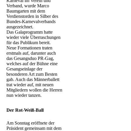
Karneval im Verein und
Verband, wurde Marco
Baumgarten mit dem
Verdienstorden in Silber des
Bundes-Karnevalverbands
ausgezeichnet.
Das Galaprogramm hatte
wieder viele Überraschungen
für das Publikum bereit.
Neue Formationen traten
erstmals auf, darunter auch
das Gesangsduo PR-Gag,
welches auf der Bühne eine
Gesangseinlage der
besonderen Art zum Besten
gab. Auch das Männerballett
trat wieder auf, mit neuen
Mitgliedern wollen die Herren
nun wieder tanzen.
Der Rot-Weiß-Ball
Am Sonntag eröffnete der
Präsident gemeinsam mit dem
GKV-3163_1