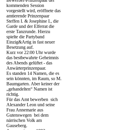
Bewerber-Prinzenpaar der
kommenden Session
vorgestellt wird, eröffnete das
amtierende Prinzenpaar
Steffen I. & Josephine I., die
Garde und der Elferrat die
erste Tanzrunde. Hierzu
spielte die Partyband
Einzig&Artig in fast neuer
Besetzung auf.
Kurz vor 22:00 Uhr wurde
das bestbewahrte Geheimnis
des Abends gelüftet - das
Anwärterprinzenpaar.
Es standen 14 Namen, die es
sein könnten, im Raum, so M.
Baumgarten. Aber keiner der
„gehandelten“ Namen ist
richtig.
Für das Amt bewerben sich
Alexander Leon und seine
Frau Annemarie aus
Gutenswegen bei dem
närrischen Volk am
Gauseberg.