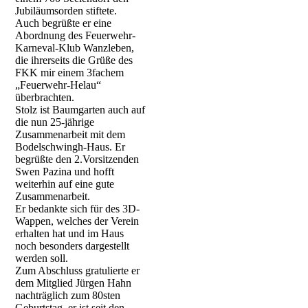
Jubiläumsorden stiftete.
Auch begrüßte er eine
Abordnung des Feuerwehr-
Karneval-Klub Wanzleben,
die ihrerseits die Grüße des
FKK mir einem 3fachem
„Feuerwehr-Helau“
überbrachten.
Stolz ist Baumgarten auch auf
die nun 25-jährige
Zusammenarbeit mit dem
Bodelschwingh-Haus. Er
begrüßte den 2.Vorsitzenden
Swen Pazina und hofft
weiterhin auf eine gute
Zusammenarbeit.
Er bedankte sich für des 3D-
Wappen, welches der Verein
erhalten hat und im Haus
noch besonders dargestellt
werden soll.
Zum Abschluss gratulierte er
dem Mitglied Jürgen Hahn
nachträglich zum 80sten
Geburtstag, er ist seit den