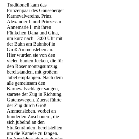
Traditionell kam das
Prinzenpaar des Gauseberger
GKV-3376
Karnevalvereins, Prinz
Alexander I. und Prinzessin
GKV-3377
Annemarie I. mit ihren
Fünkchen Dana und Gina,
GKV-3380
um kurz nach 13:00 Uhr mit
der Bahn am Bahnhof in
GKV-3381
Groß Ammensleben an.
Hier wurden sie von den
GKV-3361
vielen bunten Jecken, die für
den Rosenmontagsumzug
GKV-3458_1
bereitstanden, mit großem
Jubel empfangen. Nach dem
GKV-3462
alle gemeinsam den
Karnevalsschlager sangen,
GKV-3469
startete der Zug in Richtung
Gutenswegen. Zuerst führte
GKV-3524
der Zug durch Groß
Ammensleben, vorbei an
GKV-3485
hunderten Zuschauern, die
sich jubelnd an den
GKV-3507
Straßenrändern bereitstellten,
um die Kamele zu fangen.
GKV-3531
Im Anschluss ging es durchs