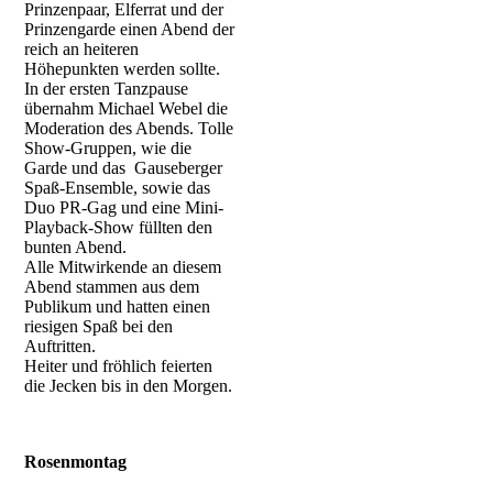
Prinzenpaar, Elferrat und der
Prinzengarde einen Abend der
GKV-3219
reich an heiteren
Höhepunkten werden sollte.
GKV-3184
In der ersten Tanzpause
übernahm Michael Webel die
GKV-3196
Moderation des Abends. Tolle
Show-Gruppen, wie die
GKV-3221
Garde und das Gauseberger
Spaß-Ensemble, sowie das
GKV-3284
Duo PR-Gag und eine Mini-
Playback-Show füllten den
bunten Abend.
Alle Mitwirkende an diesem
Abend stammen aus dem
Publikum und hatten einen
riesigen Spaß bei den
Auftritten.
Heiter und fröhlich feierten
die Jecken bis in den Morgen.
Rosenmontag