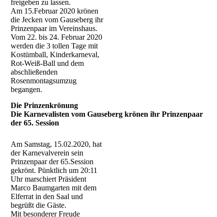
freigeben zu lassen.
Am 15.Februar 2020 krönen
die Jecken vom Gauseberg ihr
Prinzenpaar im Vereinshaus.
Vom 22. bis 24. Februar 2020
werden die 3 tollen Tage mit
Kostümball, Kinderkarneval,
Rot-Weiß-Ball und dem
abschließenden
Rosenmontagsumzug
begangen.
Die Prinzenkrönung
Die Karnevalisten vom Gauseberg krönen ihr Prinzenpaar
der 65. Session
Am Samstag, 15.02.2020, hat
der Karnevalverein sein
GKV-2718
Prinzenpaar der 65.Session
gekrönt. Pünktlich um 20:11
GKV-2726
Uhr marschiert Präsident
Marco Baumgarten mit dem
GKV-2773
Elferrat in den Saal und
begrüßt die Gäste.
GKV-2846
Mit besonderer Freude